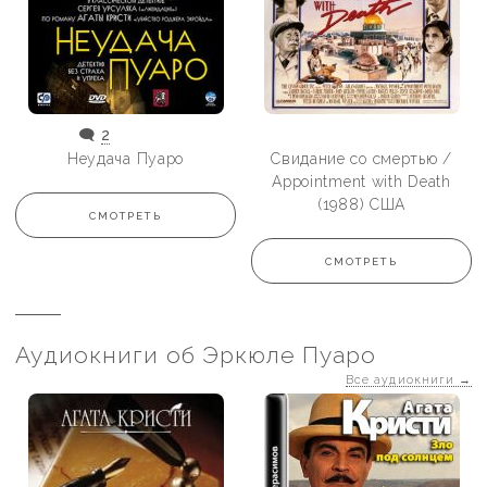
🗨️
2
Неудача Пуаро
Свидание со смертью /
Appointment with Death
(1988) США
СМОТРЕТЬ
СМОТРЕТЬ
Аудиокниги об Эркюле Пуаро
Все аудиокниги
→