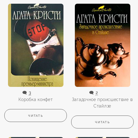
🗨️
3
🗨️
2
Коробка конфет
Загадочное происшествие в
Стайлзе
ЧИТАТЬ
ЧИТАТЬ