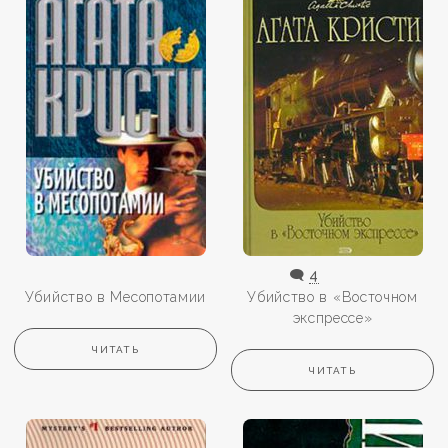
🗨️
4
Убийство в Месопотамии
Убийство в «Восточном
экспрессе»
ЧИТАТЬ
ЧИТАТЬ