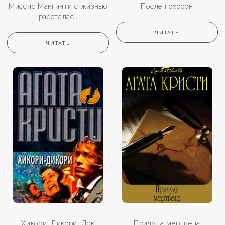
Миссис Макгинти с жизнью
После похорон
рассталась
ЧИТАТЬ
ЧИТАТЬ
Хикори, Дикори, Док
Причуда мертвеца