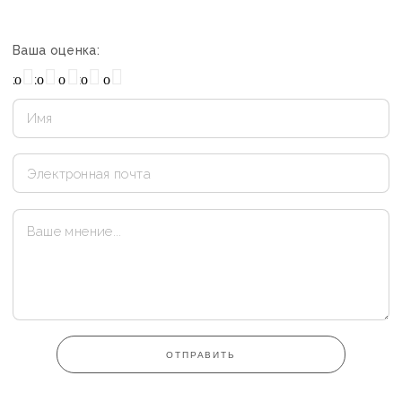
Ваша оценка:
охо
Нормально
Плохо
Хорошо
Отлично
ОТПРАВИТЬ