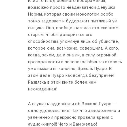
или это плод больного воображения,
возможно просто неадекватной девушки
Нормы, которая своим монологом особо
тонко задевает и будоражит пытливый ум
сыщика. Она, вообще, назвала его слишком
старым, чтобы довериться его
способностям, упомянув лишь об убийстве,
которое она, возможно, совершила. А кого,
когда, зачем, да и она ли, в силу огромной
прозорливости и человеколюбия захотелось
уже выяснить, конечно, Эркюль Пуаро. В
этом деле Пуаро как всегда безупречен!
Развязка в этой книге более чем
неожиданная!
А слушать аудиокниги об Эркюле Пуаро —
одно удовольствие. Так что завороженно и
увлеченно я прекрасно провела время с
аудио-книгой! Чего и Вам желаю!