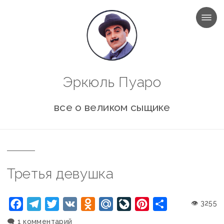
МЕНЮ
Эркюль Пуаро
все о великом сыщике
Третья девушка
Facebook
Telegram
Twitter
VK
Odnoklassniki
Mail.Ru
LiveJournal
Pinterest
Отправить
👁 3255
🗨️
1 комментарий