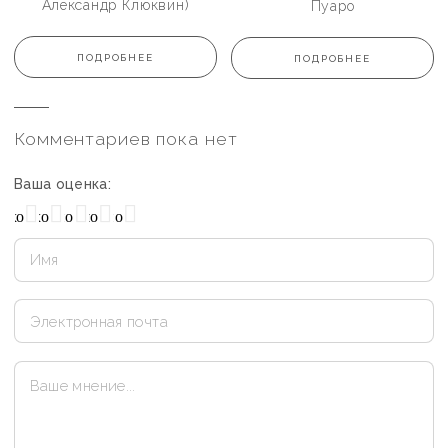
Александр Клюквин)
Пуаро
ПОДРОБНЕЕ
ПОДРОБНЕЕ
Комментариев пока нет
Ваша оценка:
охо
Нормально
Плохо
Хорошо
Отлично