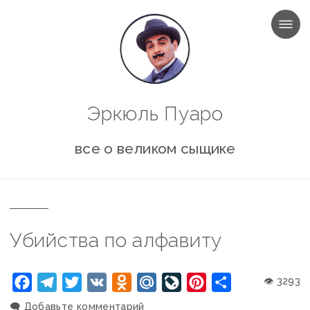
МЕНЮ
Эркюль Пуаро
все о великом сыщике
Убийства по алфавиту
Facebook
Telegram
Twitter
VK
Odnoklassniki
Mail.Ru
LiveJournal
Pinterest
Отправить
👁 3293
🗨️
Добавьте комментарий