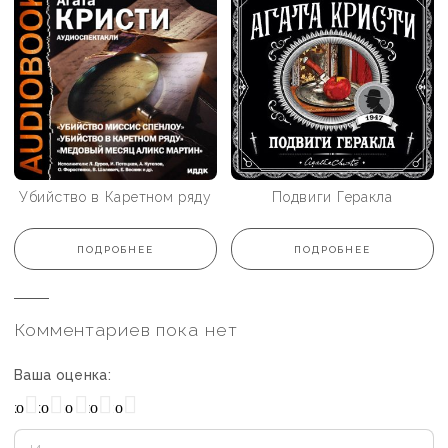
Убийство в Каретном ряду
Подвиги Геракла
ПОДРОБНЕЕ
ПОДРОБНЕЕ
Комментариев пока нет
Ваша оценка:
охо
Нормально
Плохо
Хорошо
Отлично