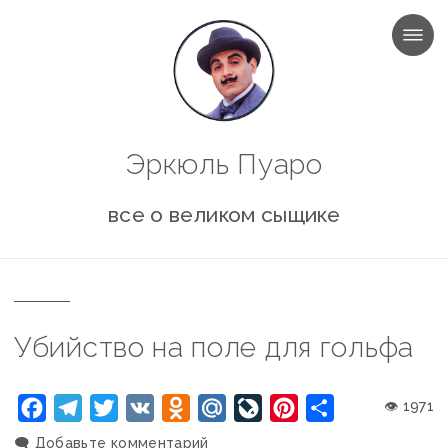
МЕНЮ
Эркюль Пуаро
все о великом сыщике
Убийство на поле для гольфа
Facebook
Telegram
Twitter
VK
Odnoklassniki
Mail.Ru
LiveJournal
Pinterest
Отправить
👁 1971
🗨️
Добавьте комментарий