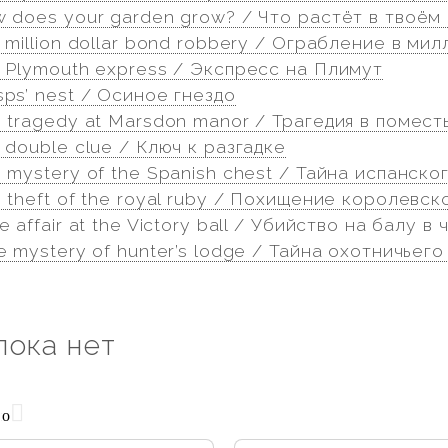
 does your garden grow? / Что растёт в твоём
 million dollar bond robbery / Ограбление в ми
e Plymouth express / Экспресс на Плимут
ps’ nest / Осиное гнездо
e tragedy at Marsdon manor / Трагедия в помес
 double clue / Ключ к разгадке
 mystery of the Spanish chest / Тайна испанско
 theft of the royal ruby / Похищение королевск
 affair at the Victory ball / Убийство на балу 
e mystery of hunter’s lodge / Тайна охотничьего
пока нет
но