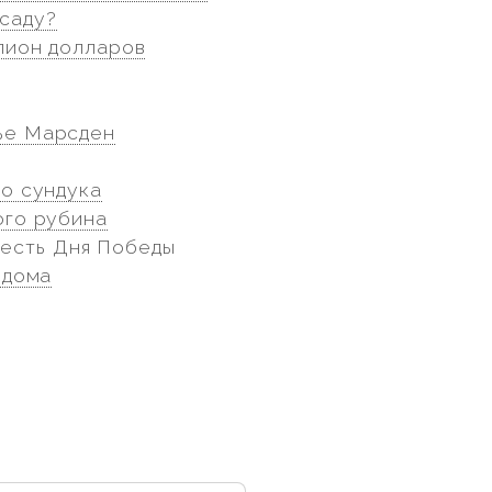
 саду?
ллион долларов
тье Марсден
го сундука
ого рубина
в честь Дня Победы
 дома