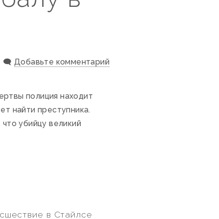
🗨️
Добавьте комментарий
ертвы полиция находит
ет найти преступника.
 что убийцу великий
оисшествие в Стайлсе