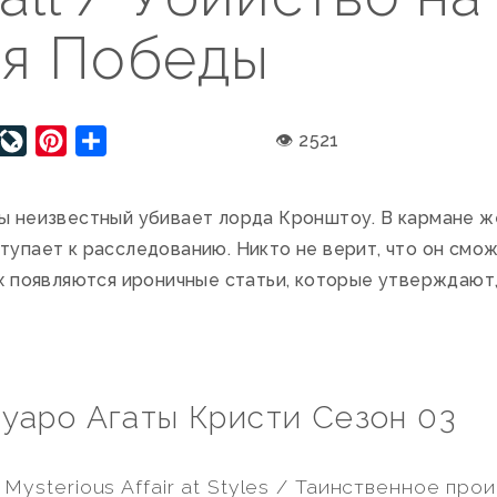
ня Победы
lassniki
ail.Ru
LiveJournal
Pinterest
Отправить
👁 2521
ды неизвестный убивает лорда Кронштоу. В кармане ж
тупает к расследованию. Никто не верит, что он смож
ах появляются ироничные статьи, которые утверждают,
уаро Агаты Кристи Сезон 03
 Mysterious Affair at Styles / Таинственное пр