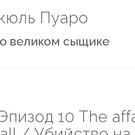
кюль Пуаро
 о великом сыщике
Эпизод 10 The affa
ball / Убийство на