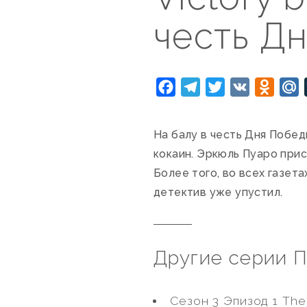
честь Д
Facebook
Telegram
Twitter
VK
Odnok
M
На балу в честь Дня Побе
кокаин. Эркюль Пуаро прис
Более того, во всех газет
детектив уже упустил.
Другие серии П
Сезон 3 Эпизод 1 The