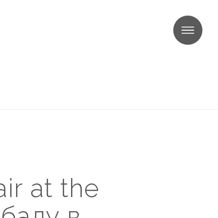
МЕНЮ
ir at the
 балу в