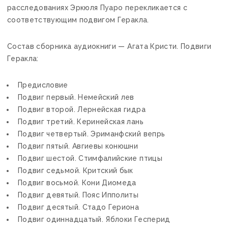
расследованиях Эркюля Пуаро перекликается с
соответствующим подвигом Геракла.
Состав сборника аудиокниги — Агата Кристи. Подвиги
Геракла:
Предисловие
Подвиг первый. Немейский лев
Подвиг второй. Лернейская гидра
Подвиг третий. Керинейская лань
Подвиг четвертый. Эриманфский вепрь
Подвиг пятый. Авгиевы конюшни
Подвиг шестой. Стимфалийские птицы
Подвиг седьмой. Критский бык
Подвиг восьмой. Кони Диомеда
Подвиг девятый. Пояс Ипполиты
Подвиг десятый. Стадо Гериона
Подвиг одиннадцатый. Яблоки Гесперид