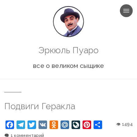
МЕНЮ
Эркюль Пуаро
все о великом сыщике
Подвиги Геракла
Facebook
Telegram
Twitter
VK
Odnoklassniki
Mail.Ru
LiveJournal
Pinterest
Отправить
👁 1494
🗨️
1 комментарий