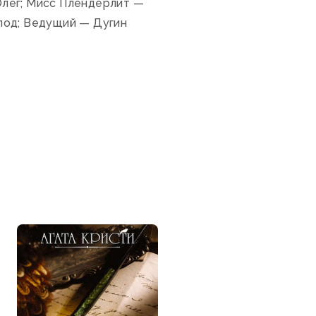
Олег; Мисс Плендерлит —
лод; Ведущий — Дугин