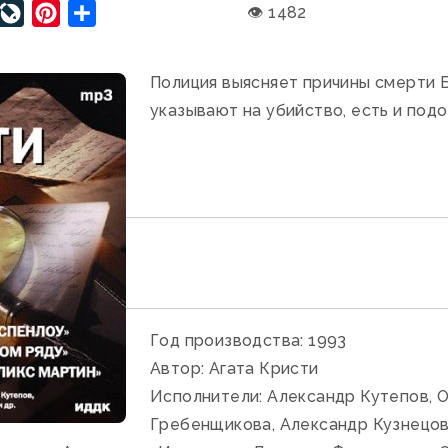
lassniki
ail.Ru
LiveJournal
Pinterest
Отправить
👁 1482
Полиция выясняет причины смерти 
указывают на убийство, есть и под
Год производства: 1993
Автор: Агата Кристи
Исполнители: Александр Кутепов, 
Гребенщикова, Александр Кузнецо