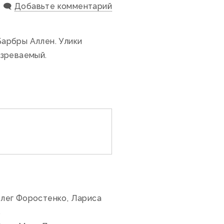
🗨️
Добавьте комментарий
Барбры Аллен. Улики
озреваемый.
Олег Форостенко, Лариса
в