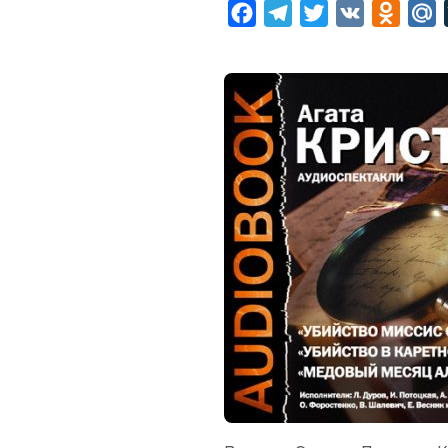
Facebook
Telegram
Twitter
VK
Odnok
M