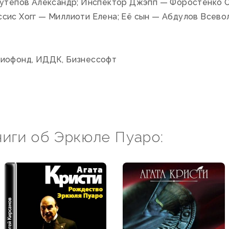
Кутепов Александр; Инспектор Джэпп — Форостенко 
сис Хогг — Миллиоти Елена; Её сын — Абдулов Всево
диофонд, ИДДК, Бизнессофт
ниги об Эркюле Пуаро: